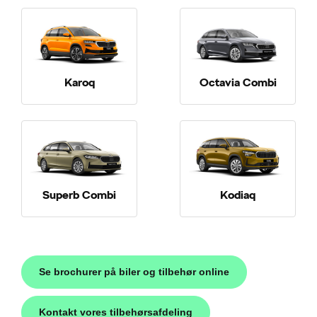
Karoq
Octavia Combi
Superb Combi
Kodiaq
Se brochurer på biler og tilbehør online
Kontakt vores tilbehørsafdeling