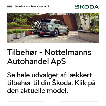
Škoda
Toggle
Nottelmanns Autohandel ApS
navigation
Tilbehør - Nottelmanns
Autohandel ApS
Se hele udvalget af lækkert
tilbehør til din Škoda. Klik på
den aktuelle model.
ør