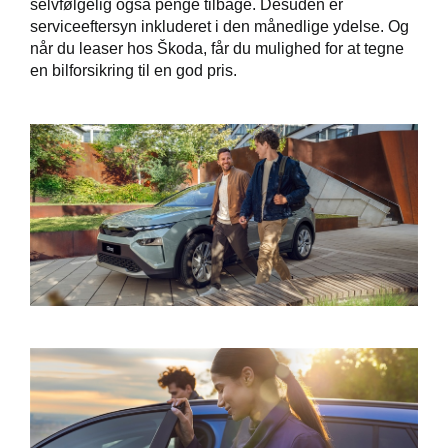
selvfølgelig også penge tilbage. Desuden er
serviceeftersyn inkluderet i den månedlige ydelse. Og
når du leaser hos Škoda, får du mulighed for at tegne
en bilforsikring til en god pris.
ler