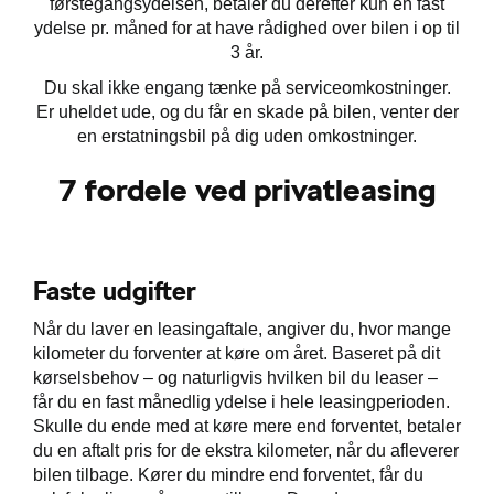
førstegangsydelsen, betaler du derefter kun en fast
ydelse pr. måned for at have rådighed over bilen i op til
3 år.
Du skal ikke engang tænke på serviceomkostninger.
Er uheldet ude, og du får en skade på bilen, venter der
en erstatningsbil på dig uden omkostninger.
r
7 fordele ved privatleasing
easing
Faste udgifter
Når du laver en leasingaftale, angiver du, hvor mange
til hurtig
kilometer du forventer at køre om året. Baseret på dit
kørselsbehov – og naturligvis hvilken bil du leaser –
får du en fast månedlig ydelse i hele leasingperioden.
Skulle du ende med at køre mere end forventet, betaler
du en aftalt pris for de ekstra kilometer, når du afleverer
p
bilen tilbage. Kører du mindre end forventet, får du