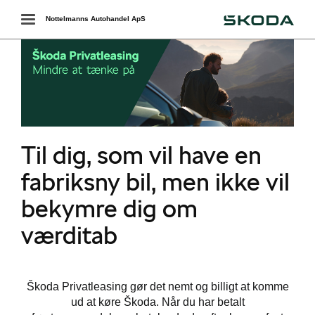
Škoda
Toggle
Nottelmanns Autohandel ApS
navigation
Til dig, som vil have en
fabriksny bil, men ikke vil
bekymre dig om
værditab
Škoda Privatleasing gør det nemt og billigt at komme
i
ud at køre Škoda. Når du har betalt