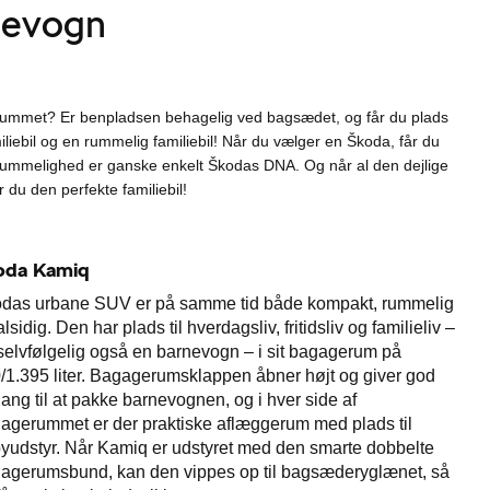
rnevogn
rummet? Er benpladsen behagelig ved bagsædet, og får du plads
iliebil og en rummelig familiebil! Når du vælger en Škoda, får du
Rummelighed er ganske enkelt Škodas DNA. Og når al den dejlige
du den perfekte familiebil!
oda Kamiq
das urbane SUV er på samme tid både kompakt, rummelig
lsidig. Den har plads til hverdagsliv, fritidsliv og familieliv –
selvfølgelig også en barnevogn – i sit bagagerum på
/1.395 liter. Bagagerumsklappen åbner højt og giver god
ang til at pakke barnevognen, og i hver side af
agerummet er der praktiske aflæggerum med plads til
yudstyr. Når Kamiq er udstyret med den smarte dobbelte
agerumsbund, kan den vippes op til bagsæderyglænet, så