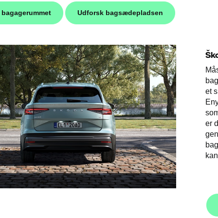
k bagagerummet
Udforsk bagsædepladsen
Šk
Mås
bag
et 
Eny
som
er 
gen
bag
kan