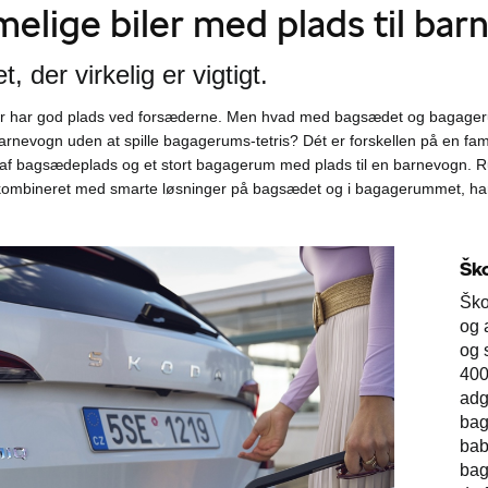
lige biler med plads til ba
et, der virkelig er vigtigt.
ler har god plads ved forsæderne. Men hvad med bagsædet og bagage
 barnevogn uden at spille bagagerums-tetris? Dét er forskellen på en fam
 af bagsædeplads og et stort bagagerum med plads til en barnevogn. 
 kombineret med smarte løsninger på bagsædet og i bagagerummet, har 
Šk
Ško
og a
og 
400
adg
bag
bab
bag