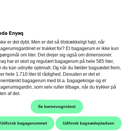
oda Enyaq
ke er det dybt. Men er det så tilstrækkeligt højt, når
agerumsgardinet er trukket for? Et bagagerum er ikke kun
spørgsmål om liter. Det drejer sig også om dimensioner.
aq har et stort og regulært bagagerum på hele 585 liter,
 du kan udnytte optimalt. Og når du fælder bagsædet frem,
der hele 1.710 liter til rådighed. Desuden er det et
nemtænkt bagagerum med bl.a. bagagekroge og et
agerumsgardin, som selv ruller tilbage, når du trykker på
ten af det.
Se barnevognstest
Udforsk bagagerummet
Udforsk bagsædepladsen