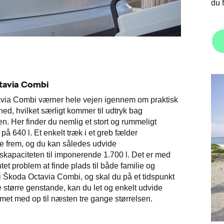
du 
tavia Combi
via Combi værner hele vejen igennem om praktisk
ed, hvilket særligt kommer til udtryk bag
 Her finder du nemlig et stort og rummeligt
å 640 l. Et enkelt træk i et greb fælder
 frem, og du kan således udvide
apaciteten til imponerende 1.700 l. Det er med
tet problem at finde plads til både familie og
 Škoda Octavia Combi, og skal du på et tidspunkt
e større genstande, kan du let og enkelt udvide
t med op til næsten tre gange størrelsen.