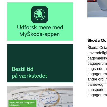
Škoda Oc
Škoda Octa
anvendeligh
bagsmækken.
bagagerum p
bagsæderne
bagagerumsk
andre ord in
barnevogn i
transporter
bagagerumme