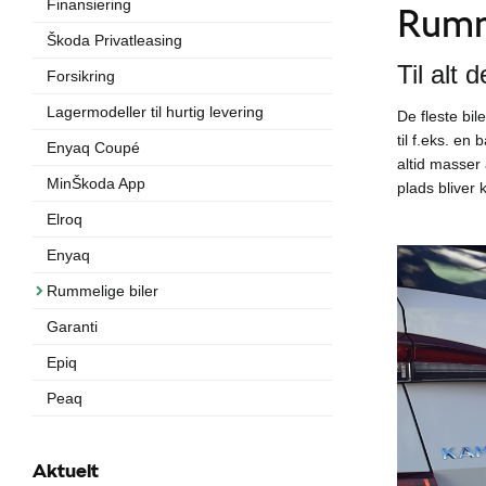
Finansiering
Rumme
Škoda Privatleasing
Til alt d
Forsikring
Lagermodeller til hurtig levering
De fleste bi
til f.eks. en
Enyaq Coupé
altid masser
MinŠkoda App
plads bliver
Elroq
Enyaq
Rummelige biler
Garanti
Epiq
Peaq
Aktuelt