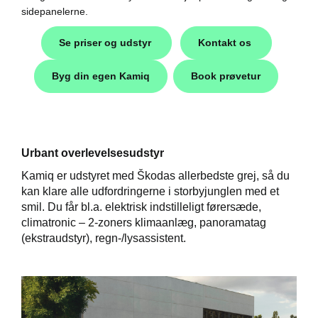
sidepanelerne.
Se priser og udstyr
Kontakt os
Byg din egen Kamiq
Book prøvetur
r
Urbant overlevelsesudstyr
easing
Kamiq er udstyret med Škodas allerbedste grej, så du
kan klare alle udfordringerne i storbyjunglen med et
smil. Du får bl.a. elektrisk indstilleligt førersæde,
climatronic – 2-zoners klimaanlæg, panoramatag
til hurtig
(ekstraudstyr), regn-/lysassistent.
p