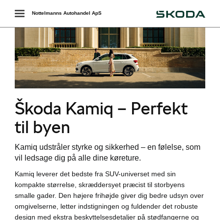
Škoda
Toggle
Nottelmanns Autohandel ApS
navigation
Škoda Kamiq – Perfekt
til byen
Kamiq udstråler styrke og sikkerhed – en følelse, som
vil ledsage dig på alle dine køreture.
Kamiq leverer det bedste fra SUV-universet med sin
kompakte størrelse, skræddersyet præcist til storbyens
smalle gader. Den højere frihøjde giver dig bedre udsyn over
i
omgivelserne, letter indstigningen og fuldender det robuste
design med ekstra beskyttelsesdetaljer på stødfangerne og