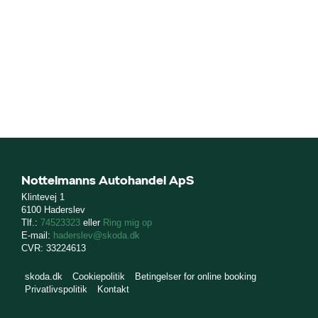
Nottelmanns Autohandel ApS
Klintevej 1
6100 Haderslev
Tlf.:
74523323
eller
Ring mig op
E-mail:
haderslev@skoda.dk
CVR: 33224613
skoda.dk
Cookiepolitik
Betingelser for online booking
Privatlivspolitik
Kontakt