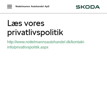
Škoda
Toggle
Nottelmanns Autohandel ApS
navigation
Læs vores
privatlivspolitik
http://www.nottelmannsautohandel.dk/kontakt-
info/privatlivspolitik.aspx