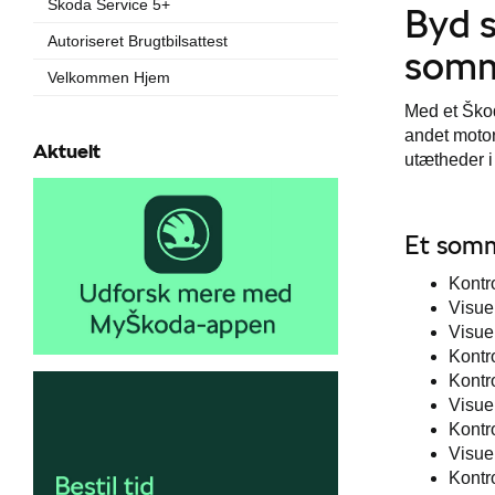
Škoda Service 5+
Byd 
Autoriseret Brugtbilsattest
somm
Velkommen Hjem
Med et Škod
andet motor
Aktuelt
utætheder i
Et somme
Kontr
Visuel
Visuel
Kontro
Kontro
Visuel
Kontr
Visuel
Kontr