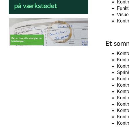
Kontro
Funkt
Visuel
Kontr
Et somme
Kontr
Kontro
Kontro
Sprin
Kontr
Kontr
Kontr
Kontr
Kontro
Kontr
Kontro
Kontr