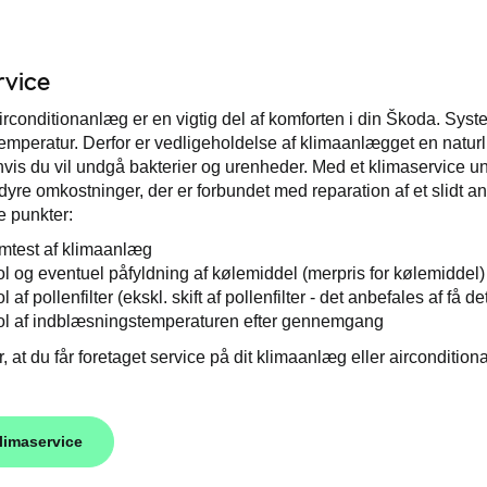
rvice
rconditionanlæg er en vigtig del af komforten i din Škoda. Systeme
emperatur. Derfor er vedligeholdelse af klimaanlægget en naturlig
hvis du vil undgå bakterier og urenheder. Med et klimaservice un
yre omkostninger, der er forbundet med reparation af et slidt 
 punkter:
mtest af klimaanlæg
ol og eventuel påfyldning af kølemiddel (merpris for kølemiddel)
l af pollenfilter (ekskl. skift af pollenfilter - det anbefales af få d
ol af indblæsningstemperaturen efter gennemgang
, at du får foretaget service på dit klimaanlæg eller aircondition
limaservice