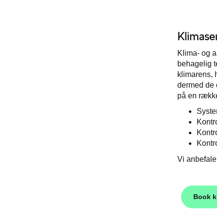
Klimase
Klima- og ai
behagelig t
klimarens, 
dermed de d
på en række
Syste
Kontr
Kontro
Kontr
Vi anbefaler
Book k