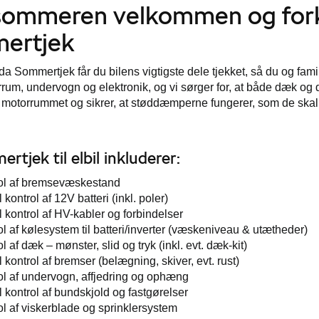
sommeren velkommen og fork
ertjek
a Sommertjek får du bilens vigtigste dele tjekket, så du og fa
rum, undervogn og elektronik, og vi sørger for, at både dæk og dæ
 motorrummet og sikrer, at støddæmperne fungerer, som de skal
rtjek til elbil inkluderer:
ol af bremsevæskestand
 kontrol af 12V batteri (inkl. poler)
 kontrol af HV-kabler og forbindelser
l af kølesystem til batteri/inverter (væskeniveau & utætheder)
l af dæk – mønster, slid og tryk (inkl. evt. dæk-kit)
 kontrol af bremser (belægning, skiver, evt. rust)
ol af undervogn, affjedring og ophæng
 kontrol af bundskjold og fastgørelser
ol af viskerblade og sprinklersystem