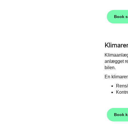
Book 
Klimare
Klimaanlægge
anlægget re
bilen.
En klimaren
Rens/
Kontro
Book k