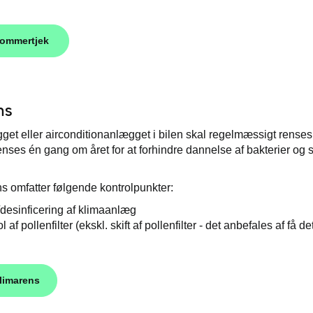
sommertjek
ns
t eller airconditionanlægget i bilen skal regelmæssigt renses for 
nses én gang om året for at forhindre dannelse af bakterier og s
s omfatter følgende kontrolpunkter:
desinficering af klimaanlæg
l af pollenfilter (ekskl. skift af pollenfilter - det anbefales af få d
limarens