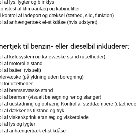
l af lys, lygter og blinklys
ionstest af klimaanlæg og kabinefilter
 kontrol af ladeport og dæksel (tæthed, slid, funktion)
ol af anhængertræk el-stikdåse (hvis udstyret)
rtjek til benzin- eller dieselbil inkluderer:
ol af kølesystem og kølevæske stand (utætheder)
l af motorolie stand
l af batteri (visuelt)
klervæske (påfyldning uden beregning)
ol for utætheder
ol af bremsevæske stand
ol af bremser (visuelt belægning rør og slanger)
ol af udstødning og ophæng Kontrol af støddæmpere (utæthede
l af dækkenes tilstand og tryk
ol af visker/sprinkleranlæg og viskerblade
l af lys og lygter
ol af anhængertræk el-stikdåse